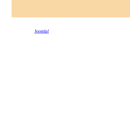
© 2026 Троицкая право
Joomla!
- бесплатное программное обеспечение