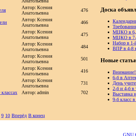
Анатольевна
Автор: Ксения
Доска объяв
еля
476
Анатольевна
Автор: Ксения
Календарн
ели
466
Анатольевна
Требовани
Автор: Ксения
МЦКО в 6, 
475
Анатольевна
МЦКО в 7-8
Набор в 1-
Автор: Ксения
484
ВПР в 4-8 к
Анатольевна
Автор: Ксения
501
Новые стать
Анатольевна
Автор: Ксения
416
Внимание!
Анатольевна
6-б в Апте
Автор: Ксения
День учите
731
Анатольевна
2-б и 4-б в
 классах
Автор: admin
702
Выставка 
9-б класс 
9
10
Вперёд
В конец
© 2026 Троицкая православная школа. Все права защищены.
 программное обеспечение, распространяемое по лицензии
GNU Ge