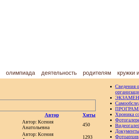
олимпиада
деятельность
родителям
кружки 
Сведения о
организац
ЭКЗАМЕН
Самообсле
ПРОГРА
Хроника с
Автор
Хиты
Фотогалер
Автор: Ксения
450
Видеогале
Анатольевна
Документ
Автор: Ксения
Фотоархив
1293