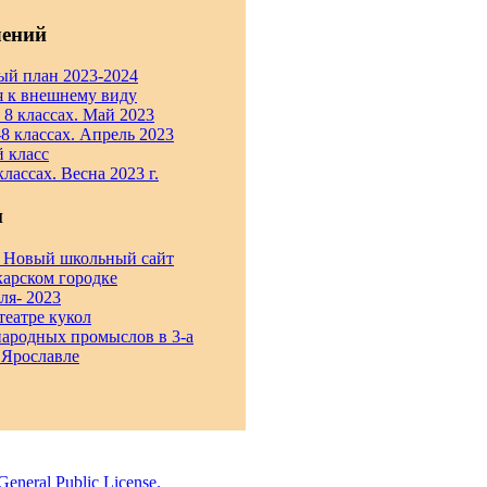
лений
ый план 2023-2024
я к внешнему виду
8 классах. Май 2023
 классах. Апрель 2023
й класс
лассах. Весна 2023 г.
и
 Новый школьный сайт
карском городке
ля- 2023
 театре кукол
народных промыслов в 3-а
в Ярославле
neral Public License.