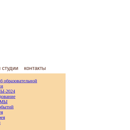
и студии
контакты
б образовательной
ии
Ы-2024
дование
ММЫ
обытий
ея
рея
ы