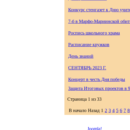
Конкурс стенгазет к Дню учит
7-б в Марфо-Мариинской обит
Роспись школьного храма
Расписание кружков
День знаний
CЕНТЯБРЬ 2023 Г.
Концерт в честь Дня победы
Защита Итоговых проектов в 9
Страница 1 из 33
В начало
Назад
1
2
3
4
5
6
7
8
Joomla!
- бесплатное