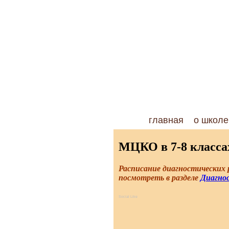
главная
о школе
МЦКО в 7-8 классах
Расписание диагностических 
посмотреть в разделе
Диагно
Social Like