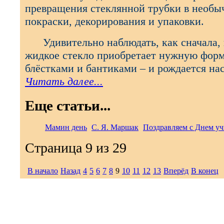
превращения стеклянной трубки в необы
покраски, декорирования и упаковки.
Удивительно наблюдать, как сначала, п
жидкое стекло приобретает нужную форму
блёстками и бантиками – и рождается на
Читать далее...
Еще статьи...
Мамин день
С. Я. Маршак
Поздравляем с Днем уч
Страница 9 из 29
В начало
Назад
4
5
6
7
8
9
10
11
12
13
Вперёд
В конец