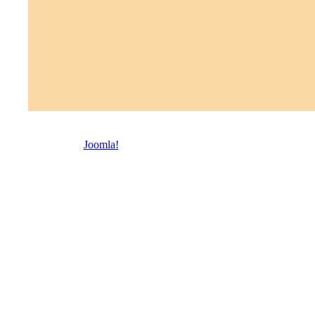
© 2026 Троицкая право
Joomla!
- бесплатное программное обеспечение