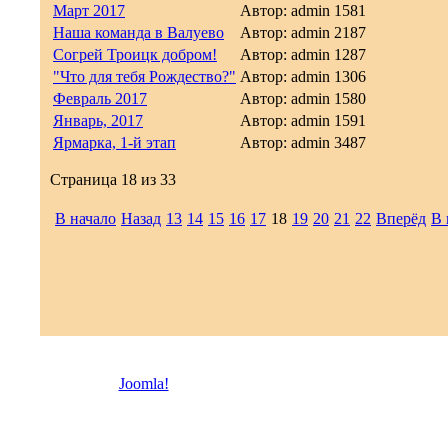
Март 2017
Автор: admin
1581
Наша команда в Валуево
Автор: admin
2187
Согрей Троицк добром!
Автор: admin
1287
"Что для тебя Рождество?"
Автор: admin
1306
Февраль 2017
Автор: admin
1580
Январь, 2017
Автор: admin
1591
Ярмарка, 1-й этап
Автор: admin
3487
Страница 18 из 33
В начало
Назад
13
14
15
16
17
18
19
20
21
22
Вперёд
В 
© 2026 Троицкая право
Joomla!
- бесплатное программное обеспечение