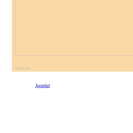
Social Like
© 2026 Троицкая право
Joomla!
- бесплатное программное обеспечение