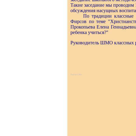
Такие заседание мы проводим 
обсуждения насущных воспита
По традиции классные рук
Фирсов по теме "Христианств
Прокопьева Елена Геннадьевн
ребенка учиться?"
Руководитель ШМО классных р
Social Like