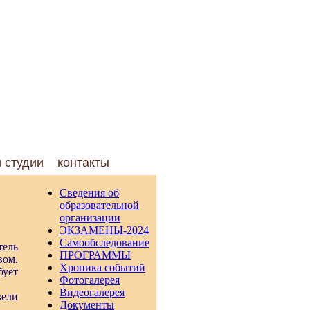
и студии
контакты
Сведения об
образовательной
организации
ЭКЗАМЕНЫ-2024
Самообследование
тель
ПРОГРАММЫ
ом.
Хроника событий
бует
Фотогалерея
Видеогалерея
вели
Документы