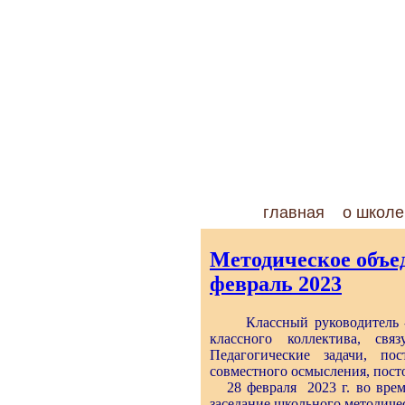
главная
о школе
Методическое объе
февраль 2023
Классный руководитель - о
классного коллектива, св
Педагогические задачи, по
совместного осмысления, пос
28 февраля 2023 г. во время
заседание школьного методиче