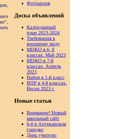
Фотоархив
ции,
Доска объявлений
вич
ие",
Календарный
вать
план 2023-2024
Требования к
внешнему виду
МЦКО в 6, 8
классах. Май 2023
МЦКО в 7-8
классах. Апрель
2023
Набор в 1-й класс
ВПР в 4-8 классах.
Весна 2023 г.
Новые статьи
Внимание! Новый
школьный сайт
6-б в Аптекарском
городке
День учителя-