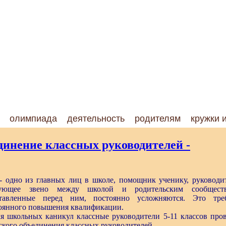
олимпиада
деятельность
родителям
кружки 
динение классных руководителей -
дно из главных лиц в школе, помощник ученику, руководи
язующее звено между школой и родительским сообществ
ставленные перед ним, постоянно усложняются. Это тре
тоянного повышения квалификации.
 школьных каникул классные руководители 5-11 классов про
ского объединения классных руководителей.